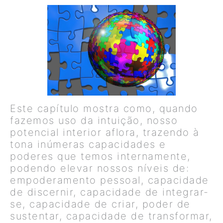
Este capítulo mostra como, quando
fazemos uso da intuição, nosso
potencial interior aflora, trazendo à
tona inúmeras capacidades e
poderes que temos internamente,
podendo elevar nossos níveis de:
empoderamento pessoal, capacidade
de discernir, capacidade de integrar-
se, capacidade de criar, poder de
sustentar, capacidade de transformar,