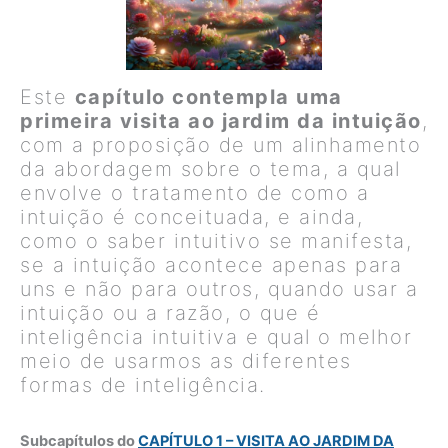
Este
capítulo contempla uma
primeira visita ao jardim da intuição
,
com a proposição de um alinhamento
da abordagem sobre o tema, a qual
envolve o tratamento de como a
intuição é conceituada, e ainda,
como o saber intuitivo se manifesta,
se a intuição acontece apenas para
uns e não para outros, quando usar a
intuição ou a razão, o que é
inteligência intuitiva e qual o melhor
meio de usarmos as diferentes
formas de inteligência.
Subcapítulos do
CAPÍTULO 1 – VISITA AO JARDIM DA