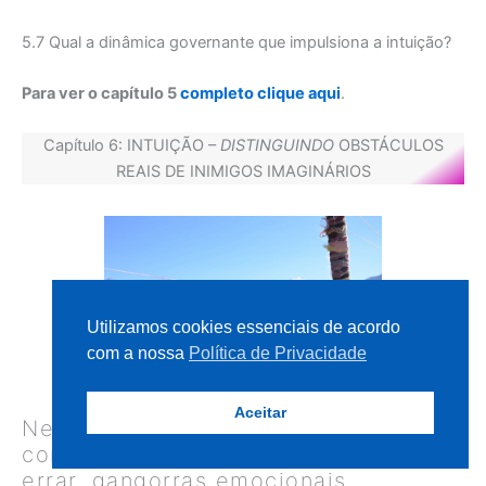
5.7 Qual a dinâmica governante que impulsiona a intuição?
Para ver o capítulo 5
completo clique aqui
.
Capítulo 6: INTUIÇÃO –
DISTINGUINDO
OBSTÁCULOS
REAIS DE INIMIGOS IMAGINÁRIOS
Utilizamos cookies essenciais de acordo
com a nossa
Política de Privacidade
Aceitar
Neste capítulo, há a visita a temas
como: crises emocionais, medo de
errar, gangorras emocionais,