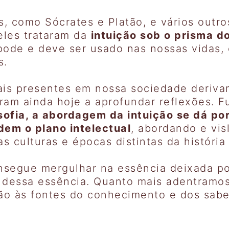
s, como Sócrates e Platão, e vários outr
eles trataram da
intuição sob o prisma d
pode e deve ser usado nas nossas vidas,
s.
iais presentes em nossa sociedade deriv
piram ainda hoje a aprofundar reflexões
sofia, a abordagem da intuição se dá por
em o plano intelectual
, abordando e vi
as culturas e épocas distintas da históri
nsegue mergulhar na essência deixada por
 dessa essência. Quanto mais adentramos
o às fontes do conhecimento e dos sabe