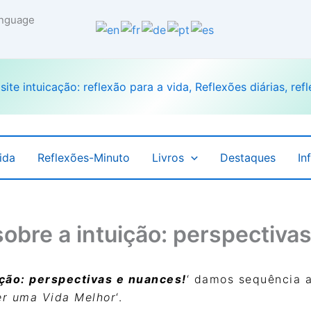
language
ida
Reflexões-Minuto
Livros
Destaques
In
obre a intuição: perspectiva
ição: perspectivas e nuances!
‘ damos sequência 
er uma Vida Melhor
‘.