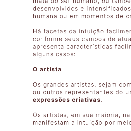
inata do ser humano, ou tamb
desenvolvidos e intensificado
humana ou em momentos de cri
Há facetas da intuição facilm
conforme seus campos de atuaç
apresenta características fac
alguns casos:
O artista
Os grandes artistas, sejam comp
ou outros representantes do u
expressões criativas
.
Os artistas, em sua maioria, na
manifestam a intuição por meio