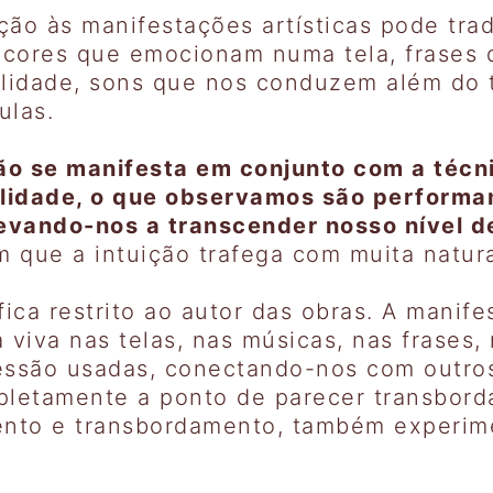
uição às manifestações artísticas pode t
e cores que emocionam numa tela, frases
bilidade, sons que nos conduzem além do
ulas.
ão se manifesta em conjunto com a técn
bilidade, o que observamos são perform
levando-nos a transcender nosso nível d
 que a intuição trafega com muita natur
fica restrito ao autor das obras. A manif
ua viva nas telas, nas músicas, nas frases
ressão usadas, conectando-nos com outro
etamente a ponto de parecer transbordar
ento e transbordamento, também experim