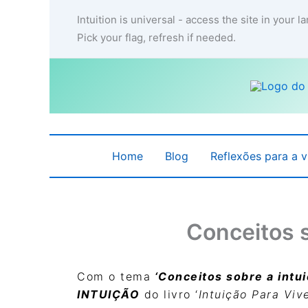
Ir
Intuition is universal - access the site in your 
para
Pick your flag, refresh if needed.
o
conteúdo
Home
Blog
Reflexões para a v
Conceitos s
Com o tema
‘
Conceitos sobre a intu
INTUIÇÃO
do livro ‘
Intuição Para Viv