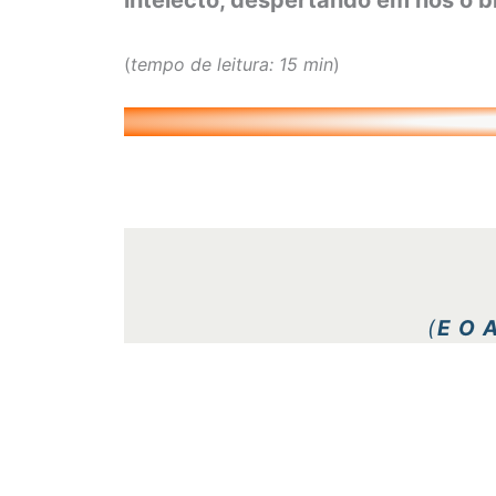
intelecto, despertando em nós o 
(
tempo de leitura: 15 min
)
(
E O 