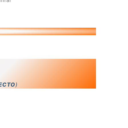
fira!
LECTO
)