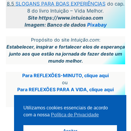
8.5
SLOGANS PARA BOAS EXPERIÊNCIAS
do cap.
8 do livro Intuição – Vida Melhor.
Site https://www.intuicao.com
Imagem: Banco de dados
Pixabay
Propósito do site
Intuição.com
:
Estabelecer, inspirar e fortalecer elos de esperança
junto aos que estão na jornada de fazer deste um
mundo melhor.
Para REFLEXÕES-MINUTO, clique aqui
ou
Para REFLEXÕES PARA A VIDA, clique aqui
ou
Para a Home Page – Página Inicial
Utilizamos cookies essenciais de acordo
com a nossa
Política de Privacidade
Aceitar