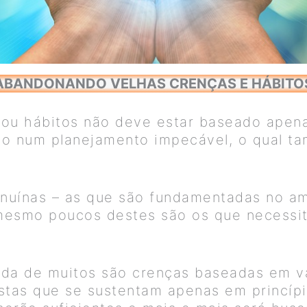
ABANDONANDO VELHAS CRENÇAS E HÁBITO
ou hábitos não deve estar baseado apena
o num planejamento impecável, o qual t
nuínas – as que são fundamentadas no am
mesmo poucos destes são os que necessit
vida de muitos são crenças baseadas em v
stas que se sustentam apenas em princíp