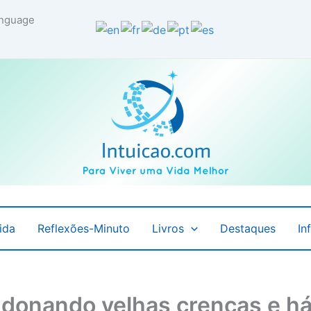
language
ida
Reflexões-Minuto
Livros
Destaques
In
donando velhas crenças e há