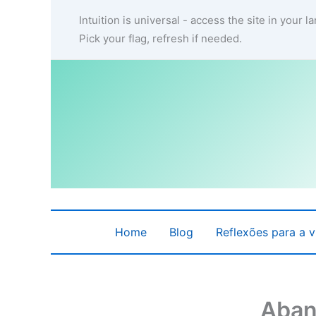
Ir
Intuition is universal - access the site in your 
para
Pick your flag, refresh if needed.
o
conteúdo
Home
Blog
Reflexões para a v
Aban