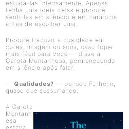
estudá-las intensamente. Apenas
tenha uma ideia delas e procure
senti-las em silêncio e em harmonia
antes de escolher uma.
Procure traduzir a qualidade em
cores, imagem ou sons, caso fique
mais fácil para você — disse a
Garota Montanhesa, permanecendo
em silêncio após falar.
—
Qualidades?
— pensou Ferhélin,
quase que sussurrando.
A Garota
Montanh
esa
estava