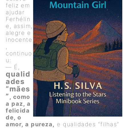
feliz em
ajudar
Ferhélin
e, assim,
alegre e
inocente
,
continuo
u:
— É,
qualid
ades
“mães
”
, como
a paz, a
felicida
de, o
amor, a pureza,
e qualidades “filhas”