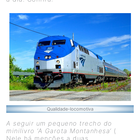
Qualidade-locomotiva
A seguir um pequeno trecho do
minilivro ‘A
Garota Montanhesa
‘
(
Nele há menções a duas