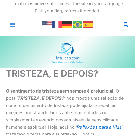
Intuition is universal - access the site in your language
Pick your flag, refresh if needed.
Ir
para
o
conteúdo
TRISTEZA, E DEPOIS?
O sentimento de tristeza nem sempre é prejudicial.
O
post
‘
TRISTEZA, E DEPOIS?’
nos mostra uma reflexão de
como o sentimento de tristeza pode ajudar a redefinir
direções, mostrando lados antes não notados ou
simplesmente elevando nossos níveis de sensibilidade
humana e espiritual. Hoje, aqui no ‘
Reflexões para a Vida
‘
trazemos o tema para sua reflexão. Confira!