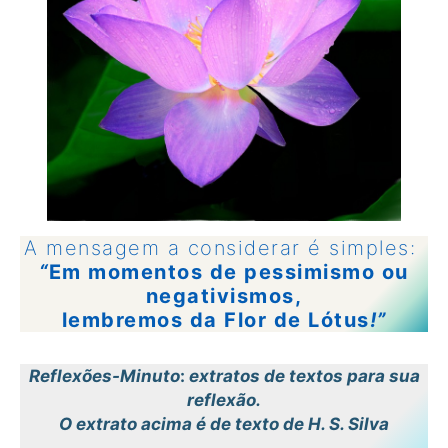
A mensagem a considerar é simples:
“
Em momentos de pessimismo ou
negativismos,
lembremos da Flor de Lótus
!”
Reflexões-Minuto
:
extratos de textos para sua
reflexão.
O extrato acima é de texto de H. S. Silva