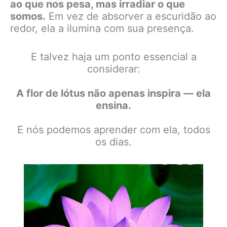
ao que nos pesa, mas irradiar o que
somos.
Em vez de absorver a escuridão ao
redor, ela a ilumina com sua presença.
E talvez haja um ponto essencial a
considerar:
A flor de lótus não apenas inspira — ela
ensina.
E nós podemos aprender com ela, todos
os dias.