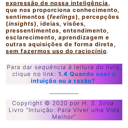
expressão de nossa inteligência
,
que nos proporciona conhecimento,
sentimentos (
feelings
), percepções
(
insights
), ideias, visões,
pressentimentos, entendimento,
esclarecimento, aprendizagem e
outras aquisições de forma direta,
sem fazermos uso do raciocínio
.
Para dar s
equência à leitura do livro
,
clique no link:
1.4 Quando usar a
intuição ou a razão?
Copyright © 2020 por
H. S. Silva
Livro “Intuição: Para Viver uma Vida
Melhor”