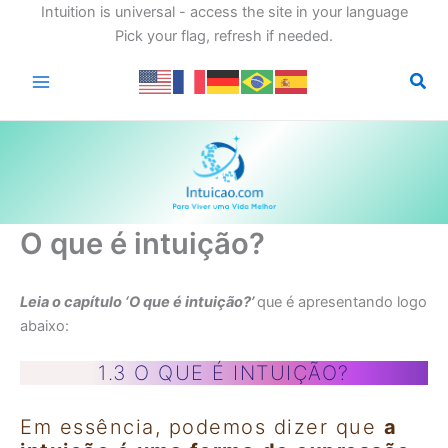
Intuition is universal - access the site in your language
Pick your flag, refresh if needed.
Ir
para
o
conteúdo
O que é intuição?
Leia o capítulo ‘O que é intuição?’
que é apresentando logo
abaixo:
1.3 O QUE É INTUIÇÃO?
Em essência, podemos dizer que
a