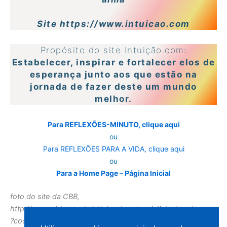
Site https://www.intuicao.com
Propósito do site Intuição.com:
Estabelecer, inspirar e fortalecer elos de
esperança junto aos que estão na
jornada de fazer deste um mundo
melhor.
Para REFLEXÕES-MINUTO, clique aqui
ou
Para REFLEXÕES PARA A VIDA, clique aqui
ou
Para a Home Page – Página Inicial
foto do site da CBB,
http://www.cbb.com.br/atletas_tecnicos/atleta_tecnico.asp
?cod=562&tipo=3