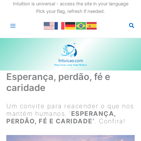
Intuition is universal - access the site in your language
Pick your flag, refresh if needed.
Ir
para
o
conteúdo
Esperança, perdão, fé e
caridade
Um convite para reacender o que nos
mantém humanos. ‘
ESPERANÇA,
PERDÃO, FÉ E CARIDADE’
. Confira!