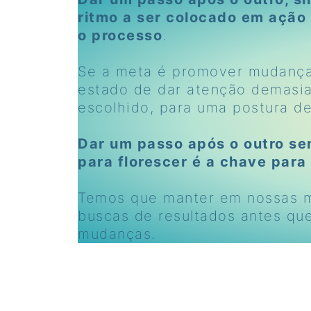
ritmo a ser colocado em ação
o processo
.
Se a meta é promover mudança
estado de dar atenção demasia
escolhido, para uma postura d
Dar um passo após o outro se
para florescer é a chave par
Temos que manter em nossas m
buscas de resultados antes que
mudanças.