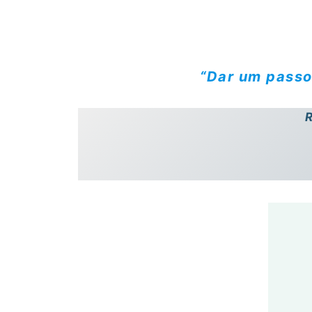
“
Dar um passo
R