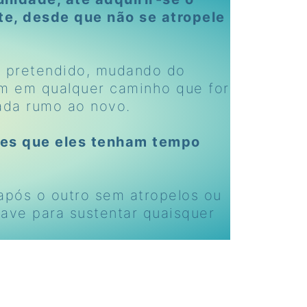
te, desde que não se atropele
é pretendido, mudando do
em em qualquer caminho que for
hada rumo ao novo.
tes que eles tenham tempo
pós o outro sem atropelos ou
ave para sustentar quaisquer