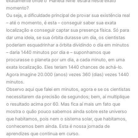
exatamente onde o ‘Planeta Nine’ estará neste exato
momento?
Ou seja, a dificuldade principal de provar sua existência real
– até o momento, é esta – conseguir saber sua exata
localização e conseguir captar sua presença física. Só para
dar uma ideia, se sua órbita durasse um dia, os cientistas
poderiam esquadrinhar a órbita dividindo o dia em minutos
– daria 1440 minutos por dia e – suponhamos que
procurasse o planeta por um dia, a cada minuto, em uma
exata localização. Eles teriam 1440 chances de achá-lo.
Agora imagine 20.000 (anos) vezes 360 (dias) vezes 1440
minutos.
Observo aqui que falei em minutos, agora e se os cientistas
necessitarem da precisão de segundos; bem, aí multiplique
o resultado acima por 60. Mas fica aí mais um fato que
mostra o quão pouco sabemos ainda sobre este universo
que habitamos, pois nem o sistema solar, que habitamos,
conhecemos bem ainda. Esta é nossa jornada de
aprendizes que continua em curso.