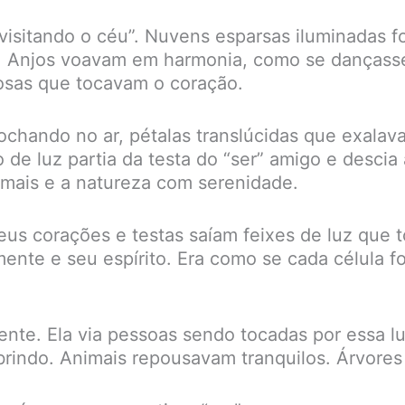
 “visitando o céu”. Nuvens esparsas iluminadas
s. Anjos voavam em harmonia, como se dançass
iosas que tocavam o coração.
brochando no ar, pétalas translúcidas que exalav
 de luz partia da testa do “ser” amigo e desci
mais e a natureza com serenidade.
us corações e testas saíam feixes de luz que t
ente e seu espírito. Era como se cada célula 
nte. Ela via pessoas sendo tocadas por essa l
brindo. Animais repousavam tranquilos. Árvore