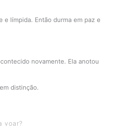
e e límpida. Então durma em paz e
 acontecido novamente. Ela anotou
sem distinção.
a voar?