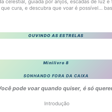
elestial, guiada por anjos, escadas de luz e f
o que cura, e descubra que voar é possível… bas
OUVINDO AS ESTRELAS
Minilivro 8
SONHANDO FORA DA CAIXA
Você pode voar quando quiser,
é só querer
Introdução