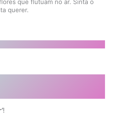
lores que flutuam no ar. Sinta o
ta querer.
’
!