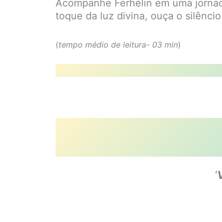
Acompanhe Ferhélin em uma jornada c
toque da luz divina, ouça o silênci
(
tempo médio de leitura- 03 min
)
‘