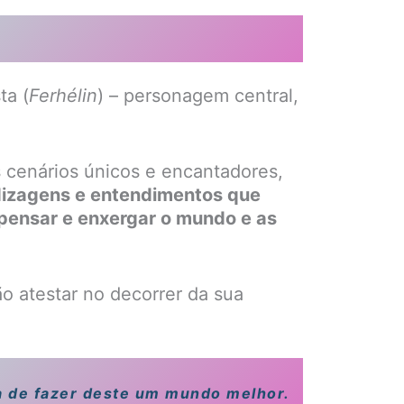
ta (
Ferhélin
) – personagem central,
 cenários únicos e encantadores,
dizagens e entendimentos que
 pensar e enxergar o mundo e as
ão atestar no decorrer da sua
da de fazer deste um mundo melhor.