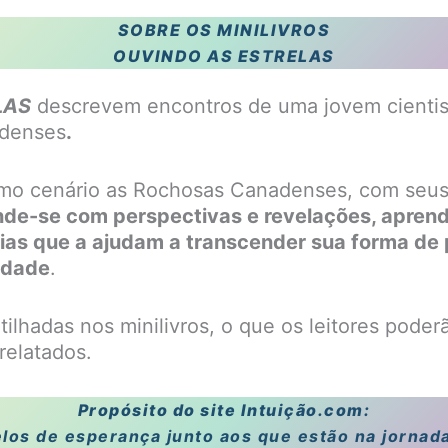
SOBRE OS MINILIVROS
OUVINDO AS ESTRELAS
LAS
descrevem encontros de uma jovem cientis
adenses
.
omo cenário as Rochosas Canadenses, com seus
nde-se com perspectivas e revelações, apren
cias que a ajudam a transcender sua forma de
lidade
.
lhadas nos minilivros, o que os leitores poder
relatados.
Propósito do site
Intuição.com
:
r elos de esperança junto aos que estão na jorna