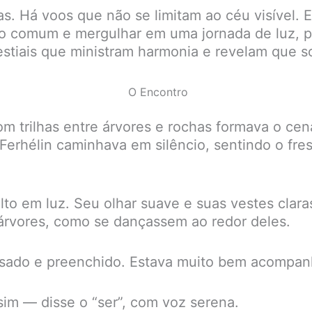
 Há voos que não se limitam ao céu visível. Es
to comum e mergulhar em uma jornada de luz, p
estiais que ministram harmonia e revelam que so
O Encontro
trilhas entre árvores e rochas formava o cenár
. Ferhélin caminhava em silêncio, sentindo o fr
lto em luz. Seu olhar suave e suas vestes clara
 árvores, como se dançassem ao redor deles.
nsado e preenchido. Estava muito bem acompan
im — disse o “ser”, com voz serena.