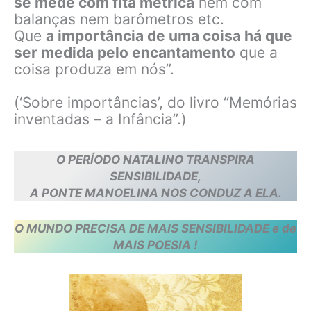
se mede com fita métrica
nem com
balanças nem barômetros etc.
Que
a importância de uma coisa há que
ser medida pelo encantamento
que a
coisa produza em nós”.
(‘Sobre importâncias’, do livro “Memórias
inventadas – a Infância”.)
O PERÍODO NATALINO TRANSPIRA
SENSIBILIDADE,
A PONTE MANOELINA NOS CONDUZ A ELA.
O MUNDO PRECISA DE MAIS SENSIBILIDADE e de
MAIS POESIA !