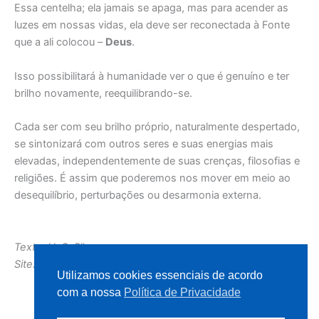
Essa centelha; ela jamais se apaga, mas para acender as
luzes em nossas vidas, ela deve ser reconectada à Fonte
que a ali colocou –
Deus
.
Isso possibilitará à humanidade ver o que é genuíno e ter
brilho novamente, reequilibrando-se.
Cada ser com seu brilho próprio, naturalmente despertado,
se sintonizará com outros seres e suas energias mais
elevadas, independentemente de suas crenças, filosofias e
religiões. É assim que poderemos nos mover em meio ao
desequilíbrio, perturbações ou desarmonia externa.
Texto: H. S. Silva
Site: Intuicao.com
Utilizamos cookies essenciais de acordo
com a nossa
Política de Privacidade