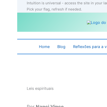
Ir
Intuition is universal - access the site in your 
para
Pick your flag, refresh if needed.
o
conteúdo
Home
Blog
Reflexões para a v
Leis espirituais
Por
Nanci Vince.