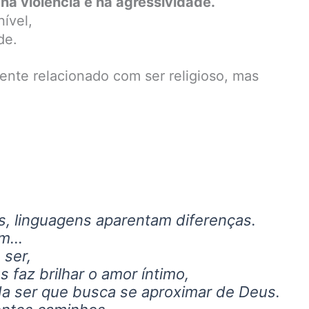
 na violência e na agressividade.
ível,
de.
mente relacionado com ser religioso, mas
as, linguagens aparentam diferenças.
am…
 ser,
 faz brilhar o amor íntimo,
da ser que busca se aproximar de Deus.