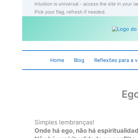
Ir
Intuition is universal - access the site in your 
para
Pick your flag, refresh if needed.
o
conteúdo
Home
Blog
Reflexões para a v
Ego
Simples lembranças!
Onde há ego, não há espiritualida