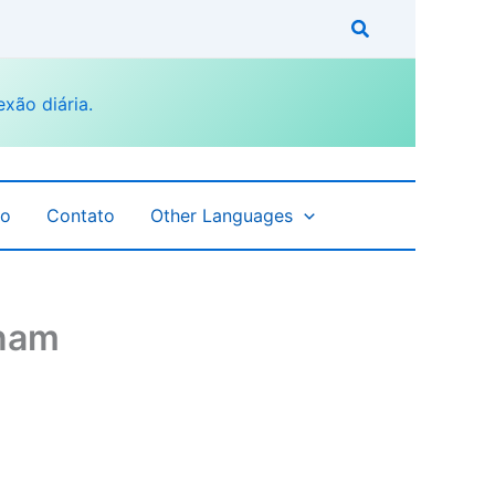
fo
Contato
Other Languages
inam