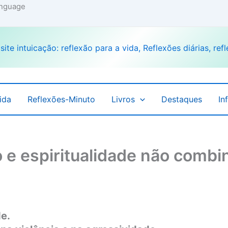
language
ida
Reflexões-Minuto
Livros
Destaques
In
 e espiritualidade não comb
de.