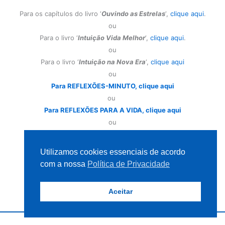
Para os capítulos do livro ‘
Ouvindo as Estrelas
‘,
clique aqui
.
ou
Para o livro ‘
Intuição Vida Melhor
‘,
clique aqui
.
ou
Para o livro ‘
Intuição na Nova Era
‘,
clique aqui
ou
Para REFLEXÕES-MINUTO, clique aqui
ou
Para REFLEXÕES PARA A VIDA, clique aqui
ou
Para a Home Page – Página Inicial
Utilizamos cookies essenciais de acordo
com a nossa
Política de Privacidade
Aceitar