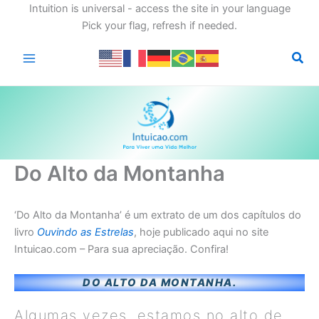
Intuition is universal - access the site in your language
Pick your flag, refresh if needed.
Ir
para
o
conteúdo
Do Alto da Montanha
‘Do Alto da Montanha’ é um extrato de um dos capítulos do
livro
Ouvindo as Estrelas
, hoje publicado aqui no site
Intuicao.com – Para sua apreciação. Confira!
DO ALTO DA MONTANHA.
Algumas vezes, estamos no alto de