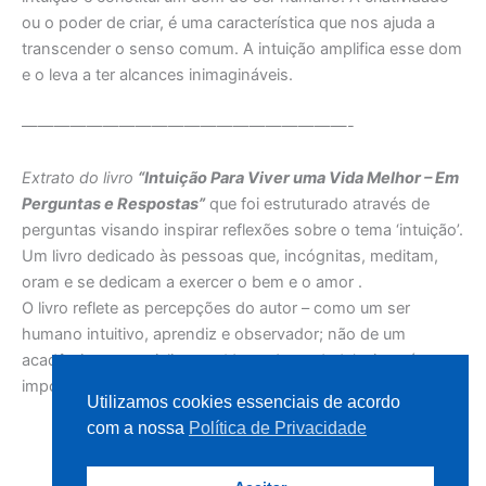
ou o poder de criar, é uma característica que nos ajuda a
transcender o senso comum. A intuição amplifica esse dom
e o leva a ter alcances inimagináveis.
————————————————————-
Extrato do livro
“Intuição Para Viver uma Vida Melhor – Em
Perguntas e Respostas”
que foi estruturado através de
perguntas visando inspirar reflexões sobre o tema ‘intuição’.
Um livro dedicado às pessoas que, incógnitas, meditam,
oram e se dedicam a exercer o bem e o amor .
O livro reflete as percepções do autor – como um ser
humano intuitivo, aprendiz e observador; não de um
acadêmico, especialista ou ‘dono da verdade’ e isso é
importante estar claro desde o início de sua leitura.
Utilizamos cookies essenciais de acordo
com a nossa
Política de Privacidade