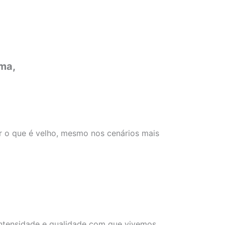
ima,
ar o que é velho, mesmo nos cenários mais
intensidade e qualidade com que vivemos