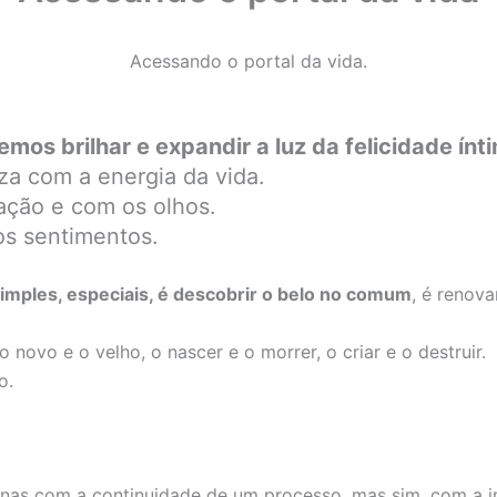
Acessando o portal da vida.
os brilhar e expandir a luz da felicidade ínt
iza com a energia da vida.
ração e com os olhos.
os sentimentos.
imples, especiais, é descobrir o belo no comum
, é renov
novo e o velho, o nascer e o morrer, o criar e o destruir.
o.
enas com a continuidade de um processo, mas sim, com a 