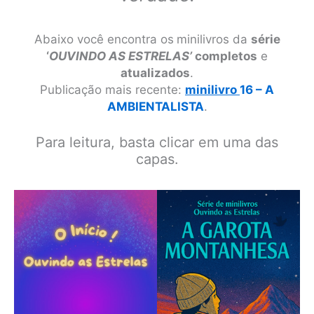
Abaixo você encontra os
minilivros
da
série
‘
OUVINDO AS ESTRELAS’
completos
e
atualizados
.
Publicação mais recente:
minilivro
16 – A
AMBIENTALISTA
.
Para leitura, basta clicar em uma das
capas.